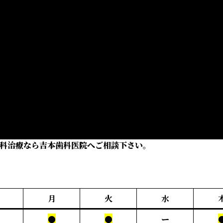
科治療なら吉本歯科医院へご相談下さい。
月
火
水
●
●
ー