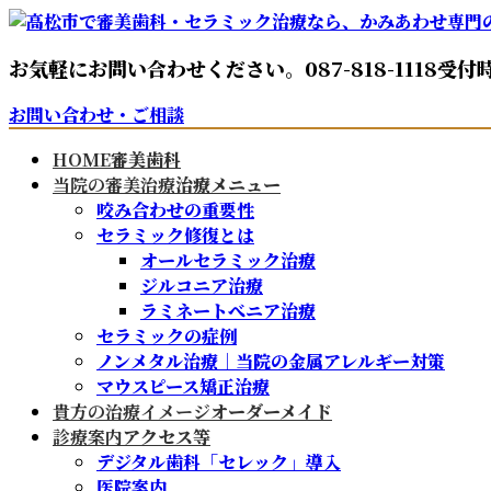
コ
ナ
ン
ビ
お気軽にお問い合わせください。
087-818-1118
受付時
テ
ゲ
ン
ー
お問い合わせ・ご相談
ツ
シ
へ
ョ
HOME
審美歯科
ス
ン
当院の審美治療
治療メニュー
キ
に
咬み合わせの重要性
ッ
移
セラミック修復とは
プ
動
オールセラミック治療
ジルコニア治療
ラミネートべニア治療
セラミックの症例
ノンメタル治療｜当院の金属アレルギー対策
マウスピース矯正治療
貴方の治療イメージ
オーダーメイド
診療案内
アクセス等
デジタル歯科「セレック」導入
医院案内