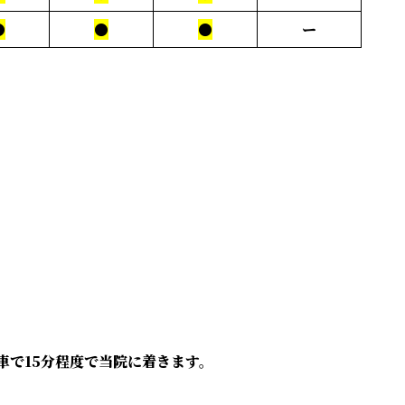
●
●
●
ー
車で15分程度で当院に着きます。